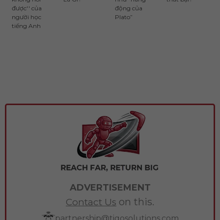
được'' của
động của
người học
Plato”
tiếng Anh
ADVERTISEMENT
on this.
Contact Us
partnership@tigosolutions.com