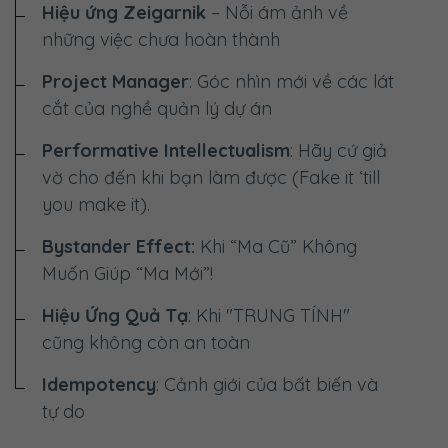
Hiệu ứng Zeigarnik
– Nỗi ám ảnh về
những việc chưa hoàn thành
Project Manager
: Góc nhìn mới về các lát
cắt của nghề quản lý dự án
Performative Intellectualism
: Hãy cứ giả
vờ cho đến khi bạn làm được (Fake it ‘till
you make it).
Bystander Effect:
Khi “Ma Cũ” Không
Muốn Giúp “Ma Mới”!
Hiệu Ứng Quả Tạ
: Khi "TRUNG TÍNH"
cũng không còn an toàn
Idempotency
: Cảnh giới của bất biến và
tự do