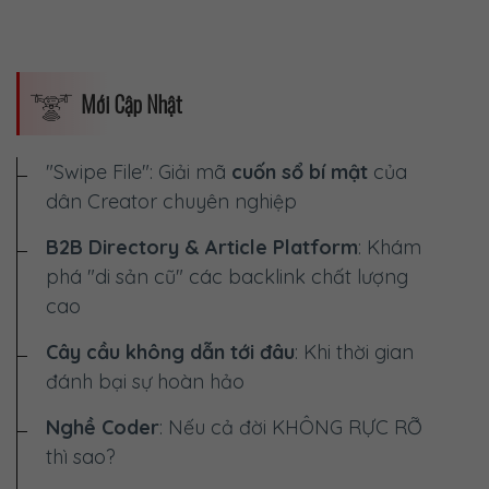
Mới Cập Nhật
"Swipe File": Giải mã
cuốn sổ bí mật
của
dân Creator chuyên nghiệp
B2B Directory & Article Platform
: Khám
phá "di sản cũ" các backlink chất lượng
cao
Cây cầu không dẫn tới đâu
: Khi thời gian
đánh bại sự hoàn hảo
Nghề Coder
: Nếu cả đời
KHÔNG RỰC RỠ
thì sao?