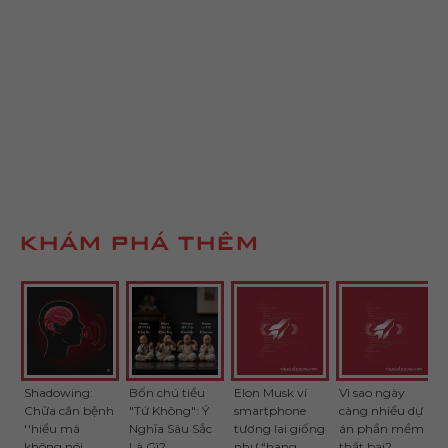
KHÁM PHÁ THÊM
Shadowing:
Bốn chú tiểu
Elon Musk ví
Vì sao ngày
Chữa căn bệnh
"Tứ Không": Ý
smartphone
càng nhiều dự
''hiểu mà
Nghĩa Sâu Sắc
tương lai giống
án phần mềm
không nói
Là Gì?
như “hang
thất bại?