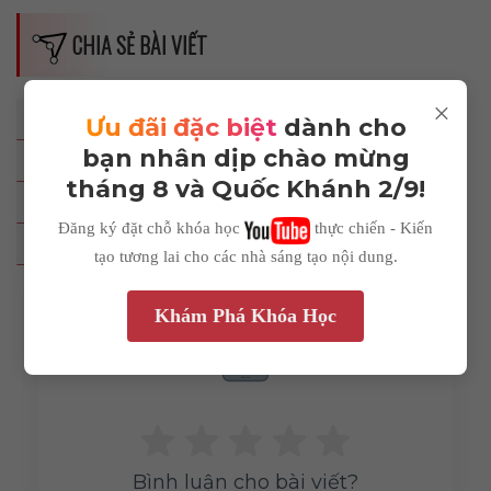
CHIA SẺ BÀI VIẾT
Dimensions
×
Facebook
Twitter (X)
Ưu đãi đặc biệt
dành cho
--
bạn nhân dịp chào mừng
LinkedIn
Email
tháng 8 và Quốc Khánh 2/9!
Telegram
Pinterest
Impressions
Đăng ký đặt chỗ khóa học
thực chiến - Kiến
Copy Link
tạo tương lai cho các nhà sáng tạo nội dung.
--
Khám Phá Khóa Học
Average CTR
Rate me!
--
Bình luận cho bài viết?