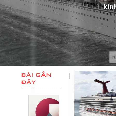
kin
BÀI GẦN
ĐÂY