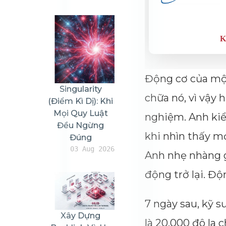
Động cơ của một
Singularity
chữa nó, vì vậy
(Điểm Kì Dị): Khi
Mọi Quy Luật
nghiệm. Anh kiể
Đều Ngừng
khi nhìn thấy mọ
Đúng
03 Aug 2026
Anh nhẹ nhàng g
động trở lại. Đ
7 ngày sau, kỹ s
Xây Dựng
là 20.000 đô la 