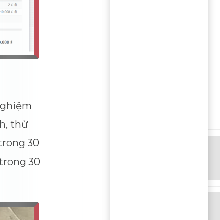
 nghiệm
h, thử
trong 30
 trong 30