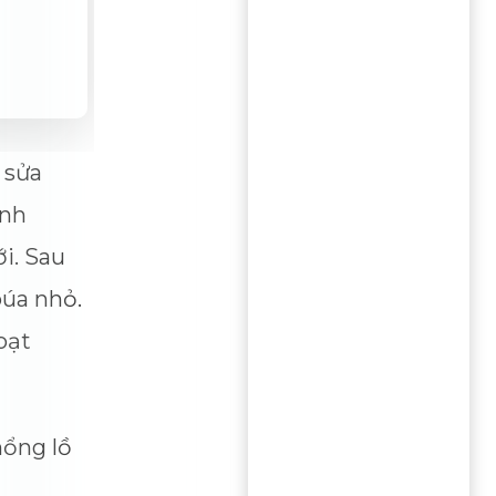
 sửa
inh
i. Sau
búa nhỏ.
oạt
hổng lồ