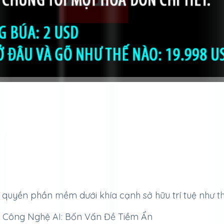
quyền phần mềm dưới khía cạnh sở hữu trí tuệ như t
a Công Nghệ AI: Bốn Vấn Đề Tiềm Ẩn