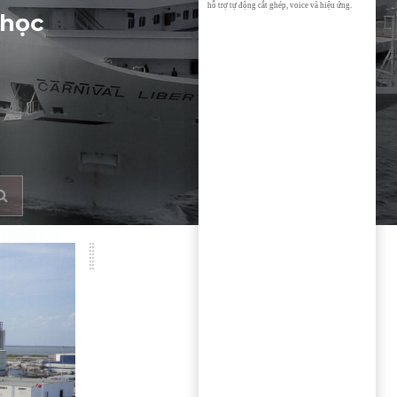
hỗ trợ tự động cắt ghép, voice và hiệu ứng.
 học