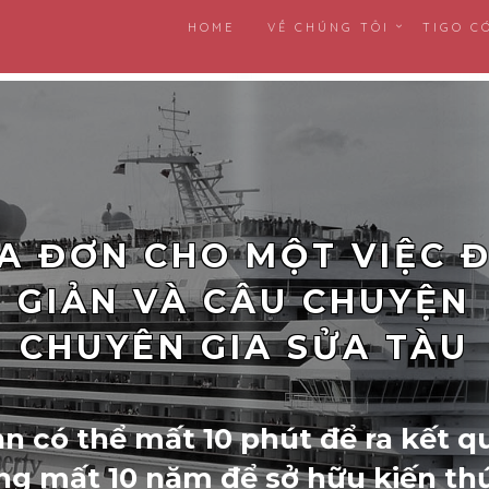
HOME
VỀ CHÚNG TÔI
TIGO C
A ĐƠN CHO MỘT VIỆC 
GIẢN VÀ CÂU CHUYỆN
CHUYÊN GIA SỬA TÀU
n có thể mất 10 phút để ra kết q
g mất 10 năm để sở hữu kiến th