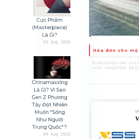
Cực Phẩm
(masterpiece)
Là Gì?
05 Aug 2026
Hóa đơn cho một
PUBLISHED ON: JULY 
LAST UPDATED: OCTO
Chinamaxxing
Là Gì? Vì Sao
Gen Z Phương
Tây Đột Nhiên
Muốn "sống
Như Người
Trung Quốc"?
04 Aug 2026