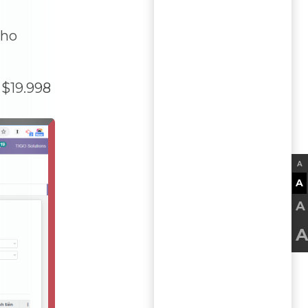
cho
 $19.998
A
A
A
A