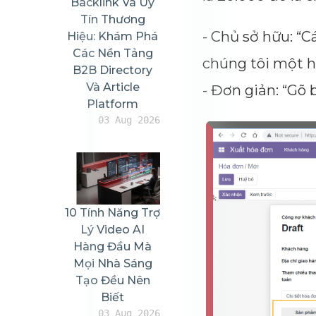
Backlink Và Uy
Tín Thương
- Chủ sở hữu: “C
Hiệu: Khám Phá
Các Nền Tảng
chúng tôi một hó
B2B Directory
Và Article
- Đơn giản: “Gõ 
Platform
03 Aug 2026
10 Tính Năng Trợ
Lý Video AI
Hàng Đầu Mà
Mọi Nhà Sáng
Tạo Đều Nên
Biết
03 Aug 2026