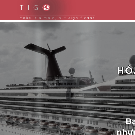
T I G
 digital
HÓ
Bạ
nhưn