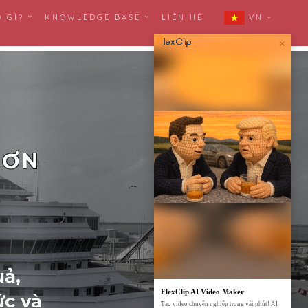
Ó GÌ?
KNOWLEDGE BASE
LIÊN HỆ
VN
×
ĐƠN
uả,
FlexClip AI Video Maker
ức và
Tạo video chuyên nghiệp trong vài phút! AI