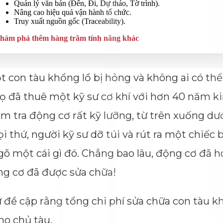
 con tàu khổng lồ bị hỏng và không ai có thể
 họ đã thuê một kỹ sư cơ khí với hơn 40 năm k
m tra động cơ rất kỹ lưỡng, từ trên xuống dướ
i thứ, người kỹ sư dỡ túi và rút ra một chiếc 
õ một cái gì đó. Chẳng bao lâu, động cơ đã h
ộng cơ đã được sửa chữa!
ư đề cập rằng tổng chi phí sửa chữa con tàu k
cho chủ tàu.