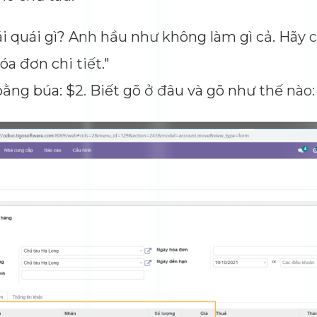
ái quái gì? Anh hầu như không làm gì cả. Hãy 
a đơn chi tiết."
bằng búa: $2. Biết gõ ở đâu và gõ như thế nào: