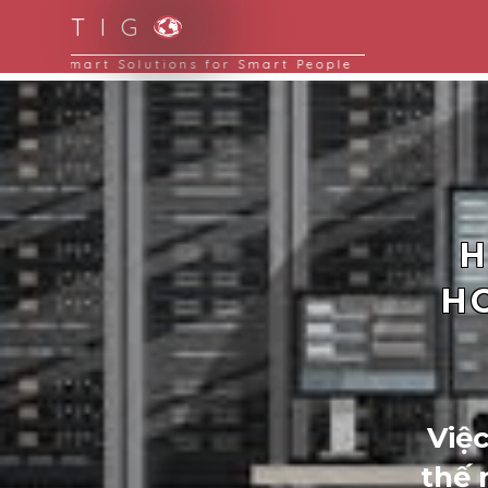
T I G
Smart Solutions for Smart People
H
H
Việ
thế 