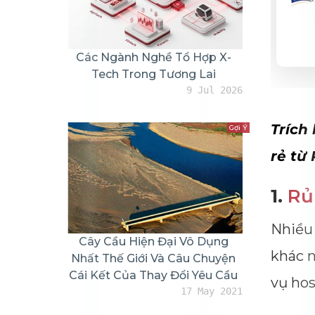
Các Ngành Nghề Tổ Hợp X-
Tech Trong Tương Lai
9 Jul 2026
Trích
Gợi Ý
rẻ từ
1.
Rủ
Nhiều 
Cây Cầu Hiện Đại Vô Dụng
khác n
Nhất Thế Giới Và Câu Chuyện
Cái Kết Của Thay Đổi Yêu Cầu
vụ hos
17 May 2021