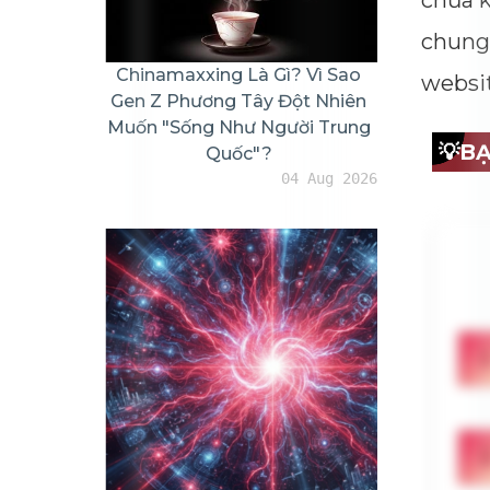
chưa k
chung.
Chinamaxxing Là Gì? Vì Sao
websi
Gen Z Phương Tây Đột Nhiên
Muốn "sống Như Người Trung
💡
BẠ
Quốc"?
04 Aug 2026