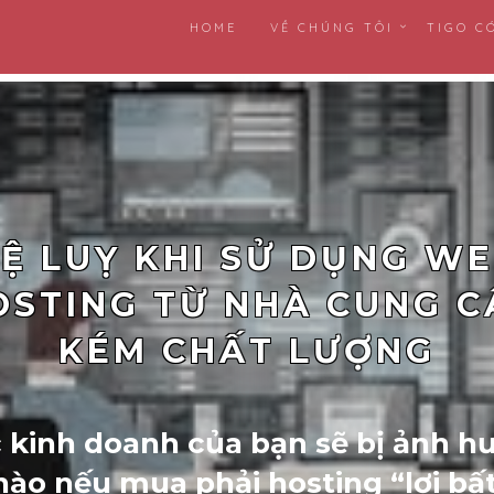
HOME
VỀ CHÚNG TÔI
TIGO C
Ệ LUỴ KHI SỬ DỤNG W
OSTING TỪ NHÀ CUNG C
KÉM CHẤT LƯỢNG
c kinh doanh của bạn sẽ bị ảnh h
nào nếu mua phải hosting “lợi bấ