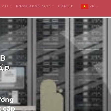
Ó GÌ?
KNOWLEDGE BASE
LIÊN HỆ
VN
EB
ẤP
ưởng
t cập