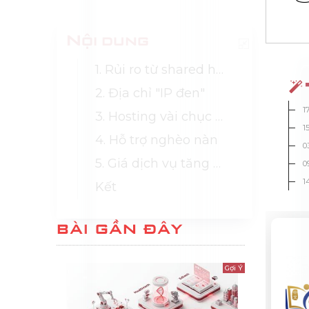
Nội dung
1. Rủi ro từ shared hosting
2. Địa chỉ "IP đen"
1
3. Hosting vài chục ngàn / tháng - tiền mất tật mang
1
4. Hỗ trợ nghèo nàn
0
5. Giá dịch vụ tăng chóng mặt
0
1
Kết
BÀI GẦN ĐÂY
Gợi Ý