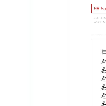
Hệ lu
PUBLIS
LAST U