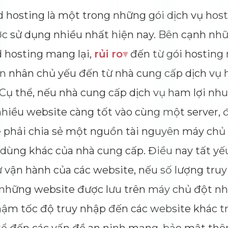
Dimensions
--
 hosting là một trong những gói dịch vụ hos
Impressions
--
Average CTR
--
c sử dụng nhiều nhất hiện nay. Bên cạnh nhữ
 hosting mang lại,
rủi ro
▾
đến từ gói hosting
 nhân chủ yếu đến từ nhà cung cấp dịch vụ 
Cụ thể, nếu nhà cung cấp dịch vụ ham lợi nhu
hiều website càng tốt vào cùng một server, đ
 phải chia sẻ một nguồn tài nguyên máy chủ 
dùng khác của nhà cung cấp. Điều nay tất y
 vận hành của các website, nếu số lượng tru
những website được lưu trên máy chủ đột nhi
ậm tốc độ truy nhập đến các website khác t