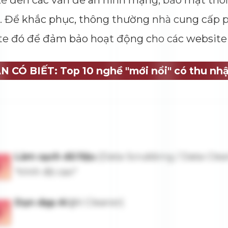
ể đến các vấn đề an ninh mạng, bảo mật thô
 Để khắc phục, thông thường nhà cung cấp p
te đó để đảm bảo hoạt động cho các website
N CÓ BIẾT: Top 10 nghề "mới nổi" có thu nh