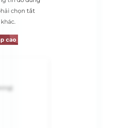
ng tin do dùng
hải chọn tắt
 khác.
ập cao