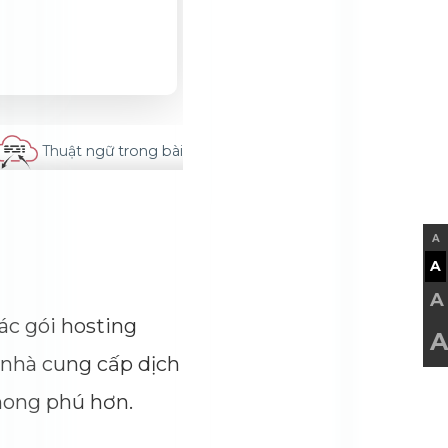
Thuật ngữ trong bài
A
A
A
ác gói hosting
A
 nhà cung cấp dịch
hong phú hơn.