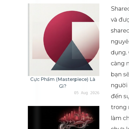
Shared
và đượ
shared
nguyên
dụng. 
càng n
bạn sẽ
Cực Phẩm (masterpiece) Là
người 
Gì?
05 Aug 2026
đến sự
trong 
làm ch