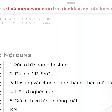
ỵ khi sử dụng Web Hosting từ nhà cung cấp kém 
HED ON: FEBRUARY 17, 2018
PDATED: FEBRUARY 16, 2022
Nội dung
1. Rủi ro từ shared hosting
2. Địa chỉ "IP đen"
3. Hosting vài chục ngàn / tháng - tiền mất 
4. Hỗ trợ nghèo nàn
5. Giá dịch vụ tăng chóng mặt
Kết