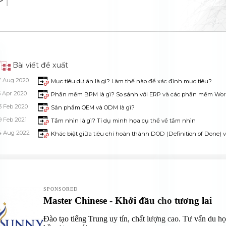
Bài viết đề xuất
7 Aug 2020
Mục tiêu dự án là gì? Làm thế nào để xác định mục tiêu?
5 Apr 2020
Phần mềm BPM là gì? So sánh với ERP và các phần mềm Wor
3 Feb 2020
Sản phẩm OEM và ODM là gì?
9 Feb 2021
Tầm nhìn là gì? Tí dụ minh họa cụ thể về tầm nhìn
4 Aug 2022
Khác biệt giữa tiêu chí hoàn thành DOD (Definition of Done) vớ