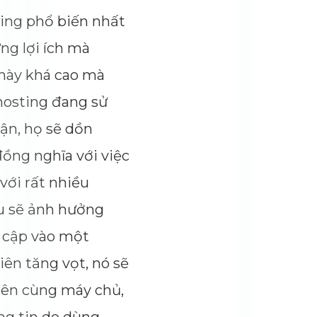
ting phổ biến nhất
ng lợi ích mà
 này khá cao mà
hosting đang sử
ận, họ sẽ dồn
ồng nghĩa với việc
với rất nhiều
ếu sẽ ảnh hưởng
y cập vào một
ên tăng vọt, nó sẽ
rên cùng máy chủ,