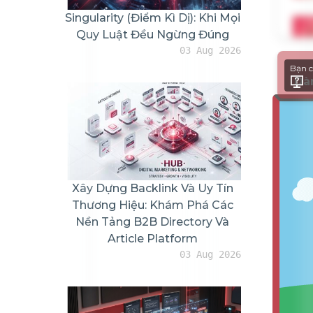
Singularity (Điểm Kì Dị): Khi Mọi
Quy Luật Đều Ngừng Đúng
03 Aug 2026
Bạn c
Dà
Xây Dựng Backlink Và Uy Tín
Thương Hiệu: Khám Phá Các
Nền Tảng B2B Directory Và
Article Platform
03 Aug 2026