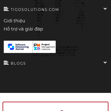
TIGOSOLUTIONS.COM
Giới thiệu
Hỗ trợ và giải đáp
BLOGS