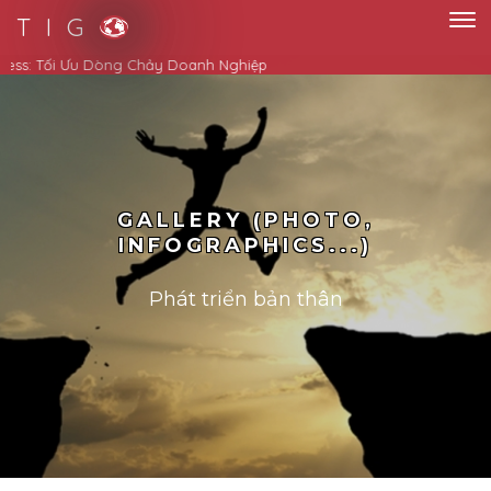
T I G
Streamline your business: Tối Ưu Dòng Chảy Doanh Nghiệp
GALLERY (PHOTO,
INFOGRAPHICS...)
Phát triển bản thân