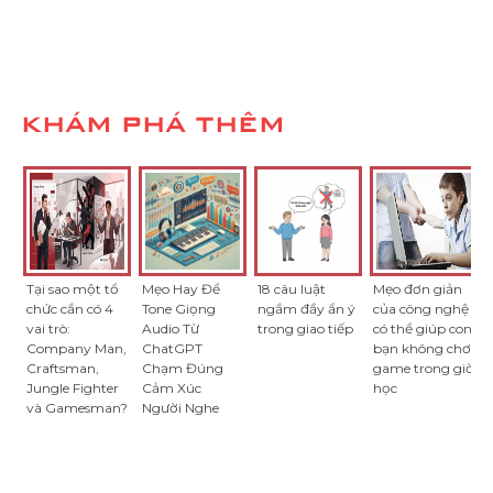
KHÁM PHÁ THÊM
Tại sao một tổ
Mẹo Hay Để
18 câu luật
Mẹo đơn giản
chức cần có 4
Tone Giọng
ngầm đầy ẩn ý
của công nghệ
vai trò:
Audio Từ
trong giao tiếp
có thể giúp con
Company Man,
ChatGPT
bạn không chơi
Craftsman,
Chạm Đúng
game trong giờ
Jungle Fighter
Cảm Xúc
học
và Gamesman?
Người Nghe