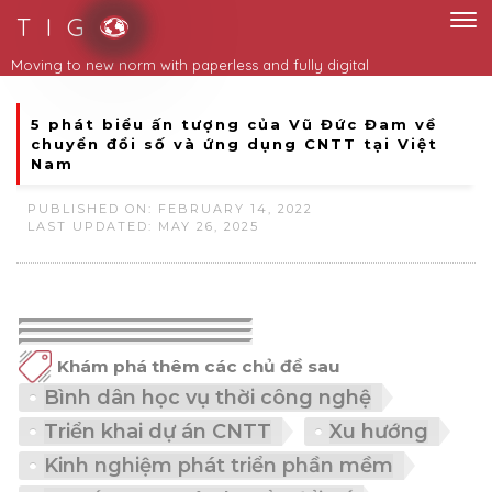
T I G
Moving to new norm with paperless and fully digital
5 phát biểu ấn tượng của Vũ Đức Đam về
chuyển đổi số và ứng dụng CNTT tại Việt
Nam
PUBLISHED ON: FEBRUARY 14, 2022
LAST UPDATED: MAY 26, 2025
Khám phá thêm các chủ đề sau
Bình dân học vụ thời công nghệ
Triển khai dự án CNTT
Xu hướng
Kinh nghiệm phát triển phần mềm