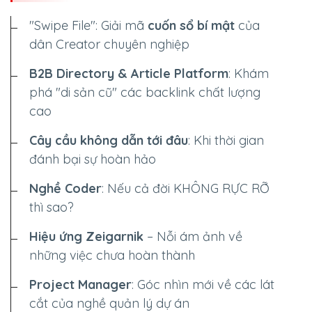
"Swipe File": Giải mã
cuốn sổ bí mật
của
Average CTR
dân Creator chuyên nghiệp
--
B2B Directory & Article Platform
: Khám
phá "di sản cũ" các backlink chất lượng
cao
Cây cầu không dẫn tới đâu
: Khi thời gian
đánh bại sự hoàn hảo
Nghề Coder
: Nếu cả đời
KHÔNG RỰC RỠ
thì sao?
Hiệu ứng Zeigarnik
– Nỗi ám ảnh về
những việc chưa hoàn thành
Project Manager
: Góc nhìn mới về các lát
cắt của nghề quản lý dự án