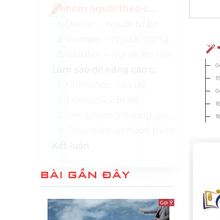
3 nhóm người theo chỉ số AQ
1. Quitter – Người từ bỏ
2. Camper – Người “dừng chân giữa đường”
3. Climber – Người leo núi
0
Làm sao để nâng cao chỉ số AQ?
1
1. Nhìn nhận vấn đề
0
2. Làm chủ vấn đề
1
3. Tìm phương hướng giải quyết
1
4. Thực hiện và hoàn thiện
Kết luận
BÀI GẦN ĐÂY
Gợi Ý