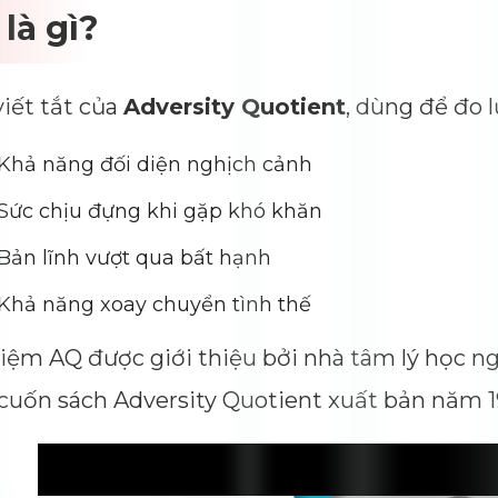
Dimensions
--
là gì?
Impressions
--
Average CTR
--
viết tắt của
Adversity Quotient
, dùng để đo 
Khả năng đối diện nghịch cảnh
Sức chịu đựng khi gặp khó khăn
Bản lĩnh vượt qua bất hạnh
Khả năng xoay chuyển tình thế
iệm AQ được giới thiệu bởi nhà tâm lý học ng
cuốn sách Adversity Quotient xuất bản năm 1