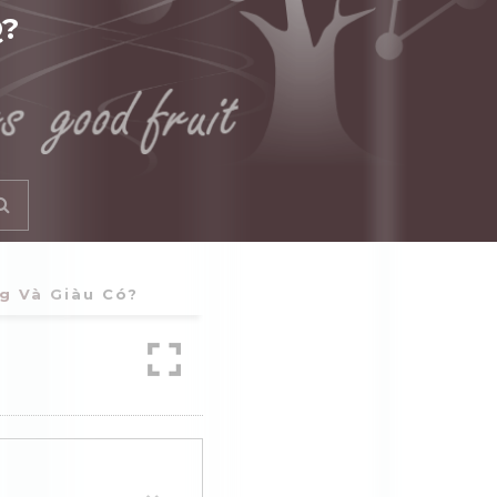
Q?
g Và Giàu Có?