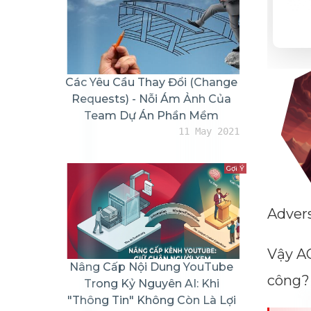
Các Yêu Cầu Thay Đổi (Change
Requests) - Nỗi Ám Ảnh Của
Team Dự Án Phần Mềm
11 May 2021
Gợi Ý
Advers
Vậy AQ
Nâng Cấp Nội Dung YouTube
công?
Trong Kỷ Nguyên AI: Khi
"Thông Tin" Không Còn Là Lợi