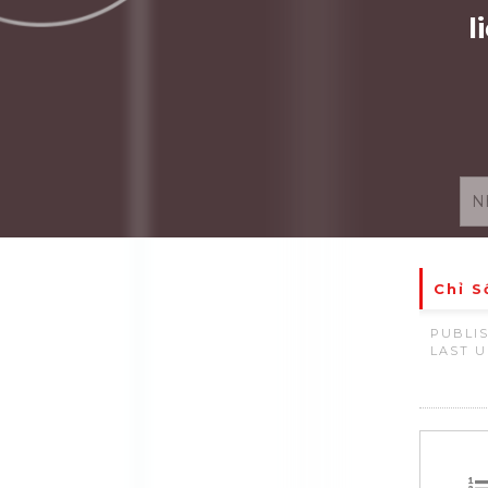
l
Chỉ S
PUBLIS
LAST U