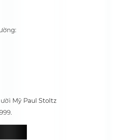
lường:
ười Mỹ Paul Stoltz
999.