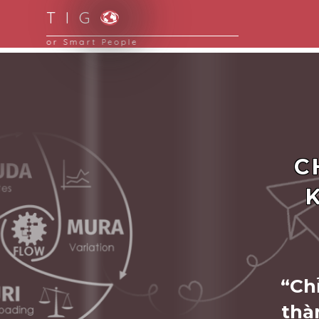
T I G
Smart Solutions for Smart People
C
“Ch
thà