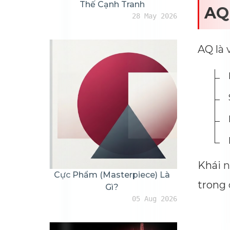
Thế Cạnh Tranh
AQ 
28 May 2026
AQ là 
Khái n
Cực Phẩm (masterpiece) Là
trong 
Gì?
05 Aug 2026