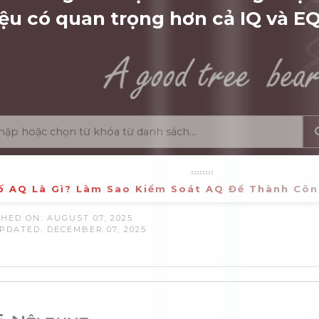
iệu có quan trọng hơn cả IQ và E
ố AQ Là Gì? Làm Sao Kiểm Soát AQ Để Thành Côn
HED ON: AUGUST 07, 2025
PDATED: DECEMBER 07, 2025