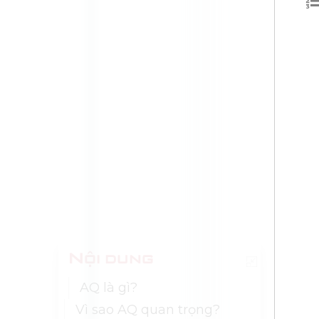
Nội dung
AQ là gì?
Vì sao AQ quan trọng?