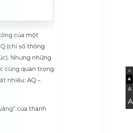
 công của một
Q (chỉ số thông
xúc). Nhưng những
ác cũng quan trọng
A
A
t nhiều: AQ –
A
A
a vàng” của thành