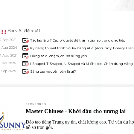
Bài viết đề xuất
4 Sep 2021
Tào lao là gì? Các bí quyết để tránh tào lao trong giao tiếp
5 Aug 2024
Kỹ năng thuyết trình với kỹ năng ABC (Accuracy, Brevity, Clari
4 Aug 2021
Đừng sợ đi chậm, chỉ sợ đứng yên
6 Jan 2026
I-Shaped, T-Shaped, N-Shaped và M-Shaped: Chân dung năng l
8 Sep 2025
Sáng tạo nguyên bản là gì?