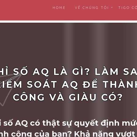
HOME
VỀ CHÚNG TÔI
TIGO C
HỈ SỐ AQ LÀ GÌ? LÀM S
KIỂM SOÁT AQ ĐỂ THÀN
CÔNG VÀ GIÀU CÓ?
ỉ số AQ có thật sự quyết định mứ
nh công của bạn? Khả năng vượt