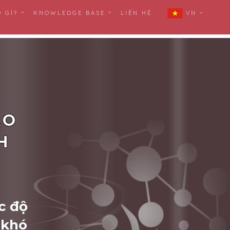
Ó GÌ?
KNOWLEDGE BASE
LIÊN HỆ
VN
AO
H
c độ
 khó