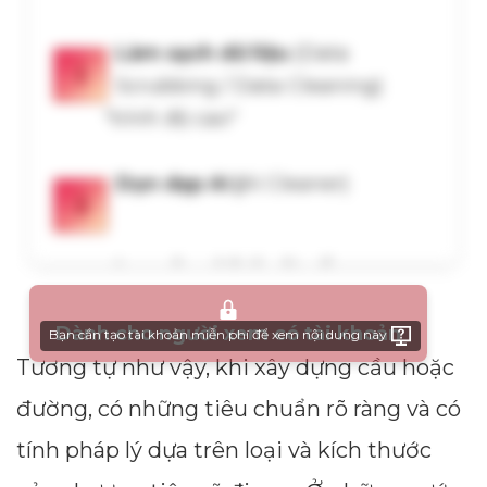
Dành cho người xem có tài khoản
Bạn cần tạo tài khoản miễn phí để xem nội dung này
Tương tự như vậy, khi xây dựng cầu hoặc
đường, có những tiêu chuẩn rõ ràng và có
tính pháp lý dựa trên loại và kích thước