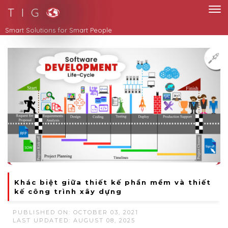
T I G
Smart Solutions for Smart People
Khác biệt giữa thiết kế phần mềm và thiết
kế công trình xây dựng
PUBLISHED ON: OCTOBER 03, 2021
LAST UPDATED: AUGUST 08, 2025