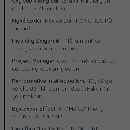
Cây cầu không dẫn tới đâu
: Khi thời gian
đánh bại sự hoàn hảo
Nghề Coder
: Nếu cả đời
KHÔNG RỰC RỠ
thì sao?
Hiệu ứng Zeigarnik
– Nỗi ám ảnh về
những việc chưa hoàn thành
Project Manager
: Góc nhìn mới về các lát
cắt của nghề quản lý dự án
Performative Intellectualism
: Hãy cứ giả
vờ cho đến khi bạn làm được (Fake it ‘till
you make it).
Bystander Effect:
Khi “Ma Cũ” Không
Muốn Giúp “Ma Mới”!
Hiệu Ứng Quả Tạ
: Khi "TRUNG TÍNH"