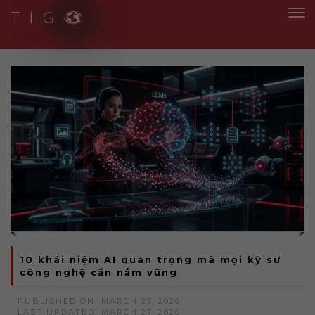
T I G
Smart Solutions for Smart People
10 khái niệm AI quan trọng mà mọi kỹ sư
công nghệ cần nắm vững
PUBLISHED ON: MARCH 27, 2026
LAST UPDATED: MARCH 27, 2026