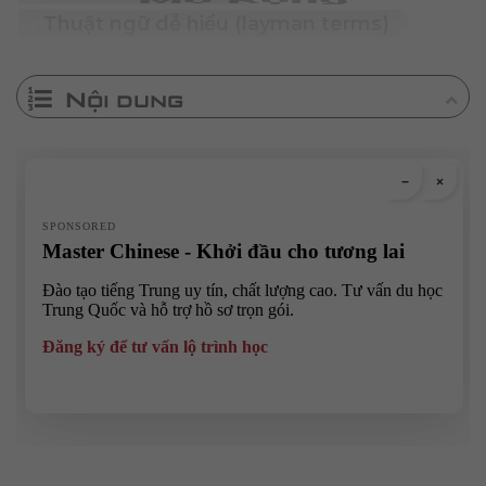
Thuật ngữ dễ hiểu (layman terms)
Nội dung