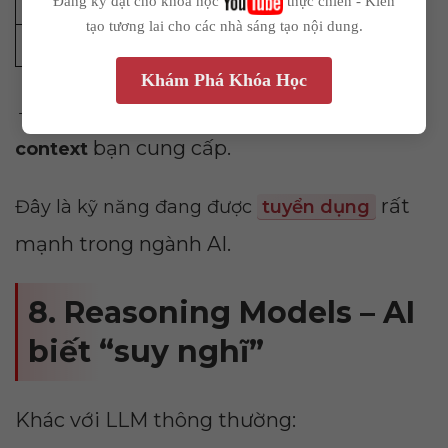
Đăng ký đặt chỗ khóa học
thực chiến - Kiến
Tool tích hợp (qua MCP)
tạo tương lai cho các nhà sáng tạo nội dung.
--
Cách tóm tắt & sắp xếp thông tin
Khám Phá Khóa Học
→ Output của AI phụ thuộc trực tiếp vào
Average CTR
bạn cung cấp.
context
--
rất
Đây là kỹ năng đang được
tuyển dụng
mạnh trong ngành AI.
8. Reasoning Models – AI
biết “suy nghĩ”
Khác với LLM thông thường: