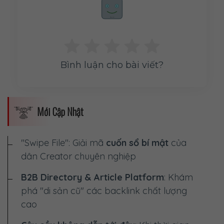
Rate me!
Bình luận cho bài viết?
Mới Cập Nhật
"Swipe File": Giải mã
cuốn sổ bí mật
của
dân Creator chuyên nghiệp
B2B Directory & Article Platform
: Khám
phá "di sản cũ" các backlink chất lượng
cao