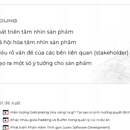
Nội dung
1. Phát triển tầm nhìn sản phẩm
2. Xã hội hóa tầm nhìn sản phẩm
3. Hiểu rõ vấn đề của các bên liên quan (stake
4. Tạo ra một số ý tưởng cho sản phẩm
Bài viết đề xuất
1 Aug 2021
Hiện tượng Gold plating (mạ vàng) là gì? Tại sao có ảnh hưởng
1 May 2021
Khác nhau giữa Padding và Buffer trong quản lý rủi ro dự án
0 May 2021
Phát triển Phần mềm Tinh gọn (Lean Software Development)