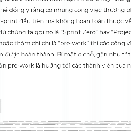
ta có thể đồng ý rằng có những công việc th
bị cho sprint đầu tiên mà không hoàn toàn t
ó. Cho dù chúng ta gọi nó là "Sprint Zero" hay
oject” hoặc thậm chí chỉ là “pre-work” thì các 
vẫn cần được hoàn thành. Bí mật ở chỗ, gần n
ớng dẫn pre-work là hướng tới các thành vi
red