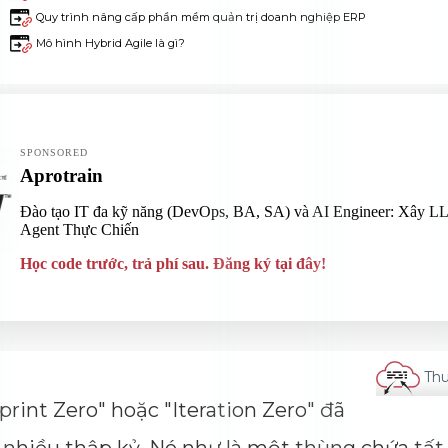
8 Feb 2021
Quy trình nâng cấp phần mềm quản trị doanh nghiệp ERP
3 May 2022
Mô hình Hybrid Agile là gì?
iệm "Sprint Zero" hoặc "Iteration Zero" đã