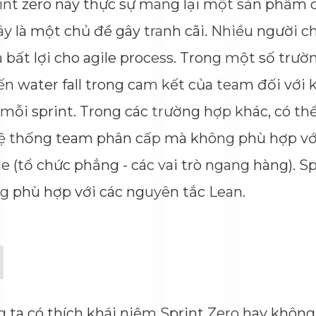
hi sprint zero này thực sự mang lại một sản
ược. Đây là một chủ đề gây tranh cãi. Nhiều 
 Zero là bất lợi cho agile process. Trong một 
 dẫn đến water fall trong cam kết của team đ
ao của mỗi sprint. Trong các trường hợp khác,
 một hệ thống team phân cấp mà không phù h
ủa Agile (tổ chức phẳng - các vai trò ngang hà
g không phù hợp với các nguyên tắc Lean.
 chúng ta có thích khái niệm Sprint Zero hay