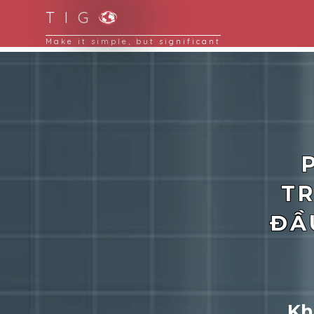
T I G
 digital
TR
ĐẦ
Kh