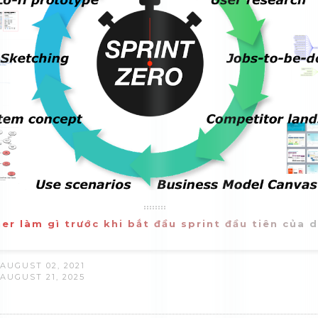
ct Owner làm gì trước khi bắt đầu sprint đầu tiê
?
HED ON: AUGUST 02, 2021
PDATED: AUGUST 21, 2025