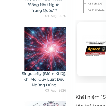
0
Gợi Ý
0
Blue Dot Effect: Hiệu Ứng
Chấm Xanh
13 Mar 2025
Gợi Ý
Khái n
Các Yêu Cầu Thay Đổi (Change