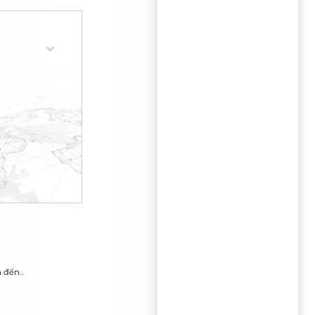
holder)
 quyết định đến...