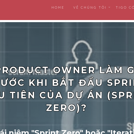
HOME
VỀ CHÚNG TÔI
TIGO C
PRODUCT OWNER LÀM G
ƯỚC KHI BẮT ĐẦU SPR
U TIÊN CỦA DỰ ÁN (SPR
ZERO)?
ái niệm "Sprint Zero" hoặc "Iterat