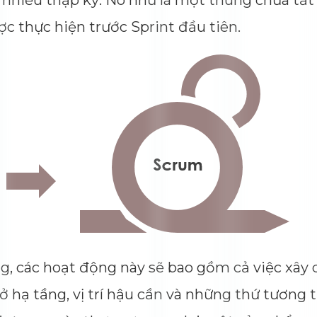
i trong nhiều thập kỷ. Nó như là một thùng ch
Dimensions
--
Impressions
--
ần được thực hiện trước Sprint đầu tiên.
Average CTR
--
thường, các hoạt động này sẽ bao gồm cả vi
lập cơ sở hạ tầng, vị trí hậu cần và những thứ 