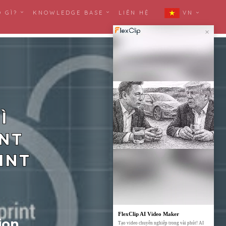
Ó GÌ?
KNOWLEDGE BASE
LIÊN HỆ
VN
×
Ì
INT
INT
FlexClip AI Video Maker
ion
Tạo video chuyên nghiệp trong vài phút! AI