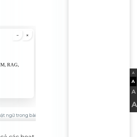
A
A
A
A
Thuật ngữ trong bài