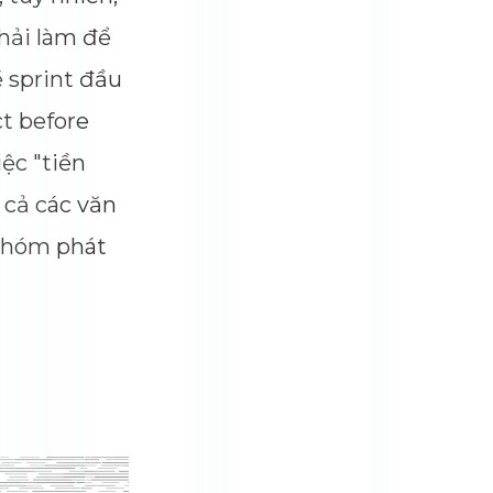
ường phải làm để
huộc về sprint đầu
 “Project before
công việc "tiền
hư tất cả các văn
ên của nhóm phát