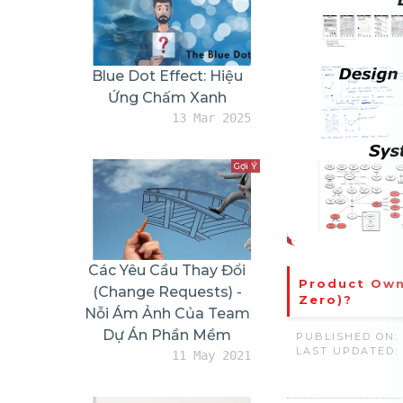
Produ
Zero)
PUBLIS
LAST U