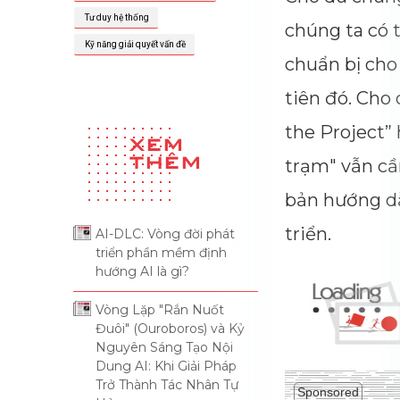
chúng 
chuẩn 
tiên đ
Singularity (Điểm Kì Dị): Khi Mọi
Quy Luật Đều Ngừng Đúng
the Pr
03 Aug 2026
trạm" 
bản hư
triển.
Xây Dựng Backlink Và Uy Tín
Thương Hiệu: Khám Phá Các
Nền Tảng B2B Directory Và
Article Platform
Sponso