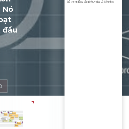
hỗ trợ tự động cắt ghép, voice và hiệu ứng.
. Nó
oạt
t đầu