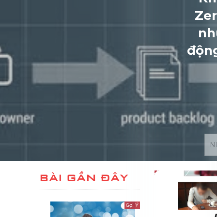
Zer
nh
động