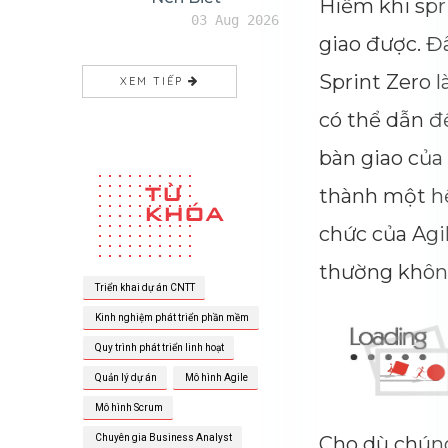
Hiếm k
giao đ
Sprint
có thể
bàn gi
Chinamaxxing Là Gì? Vì Sao
Gen Z Phương Tây Đột Nhiên
thành
Muốn "sống Như Người Trung
chức c
Quốc"?
04 Aug 2026
thườn
Cho dù