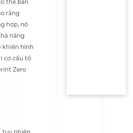
 phẩm có thể bàn
người cho rằng
số trường hợp, nó
ối với khả năng
 có thể khiến hình
ợp với cơ cấu tổ
ng). Sprint Zero
 không, tuy nhiên,