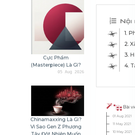
Nội dung
1. Phát triển tầm nhìn sản phẩm
2. Xã hội hóa tầm nhìn sản phẩm
3. Hiểu rõ vấn đề của các bên liên quan (stakeholder)
4. Tạo ra một số ý tưởng cho sản phẩm
0
1
BÀI GẦN ĐÂY
1