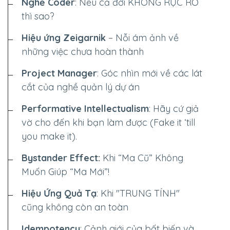
Nghề Coder
: Nếu cả đời
KHÔNG RỰC RỠ
thì sao?
Hiệu ứng Zeigarnik
– Nỗi ám ảnh về
những việc chưa hoàn thành
Project Manager
: Góc nhìn mới về các lát
cắt của nghề quản lý dự án
Performative Intellectualism
: Hãy cứ giả
vờ cho đến khi bạn làm được (Fake it ‘till
you make it).
Bystander Effect:
Khi “Ma Cũ” Không
Muốn Giúp “Ma Mới”!
Hiệu Ứng Quả Tạ
: Khi "TRUNG TÍNH"
cũng không còn an toàn
Idempotency
: Cảnh giới của bất biến và