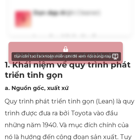
Dành cho người xem có tài khoản
Bạn cần tạo tài khoản miễn phí để xem nội dung này
1. Khái niệm về quy trình phát
triển tinh gọn
a. Nguồn gốc, xuất xứ
Quy trình phát triển tinh gọn (Lean) là quy
trình được đưa ra bởi Toyota vào đầu
những năm 1940. Và mục đích chính của
nó là hướng đến công đoạn sản xuất. Tuy