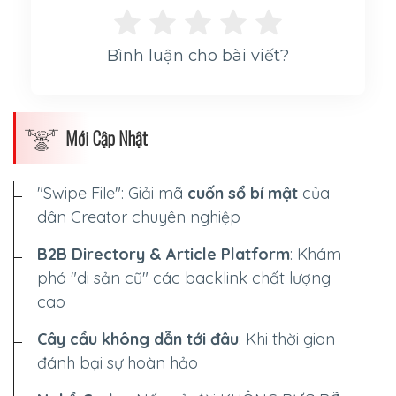
Bình luận cho bài viết?
Mới Cập Nhật
"Swipe File": Giải mã
cuốn sổ bí mật
của
dân Creator chuyên nghiệp
B2B Directory & Article Platform
: Khám
phá "di sản cũ" các backlink chất lượng
cao
Cây cầu không dẫn tới đâu
: Khi thời gian
đánh bại sự hoàn hảo