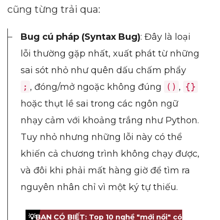
cũng từng trải qua:
Bug cú pháp (Syntax Bug)
: Đây là loại
lỗi thường gặp nhất, xuất phát từ những
sai sót nhỏ như quên dấu chấm phẩy
;
, đóng/mở ngoặc không đúng
()
,
{}
hoặc thụt lề sai trong các ngôn ngữ
nhạy cảm với khoảng trắng như Python.
Tuy nhỏ nhưng những lỗi này có thể
khiến cả chương trình không chạy được,
và đôi khi phải mất hàng giờ để tìm ra
nguyên nhân chỉ vì một ký tự thiếu.
💡
BẠN CÓ BIẾT: Top 10 nghề "mới nổi" có