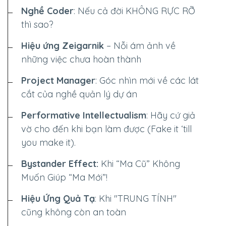
Nghề Coder
: Nếu cả đời
KHÔNG RỰC RỠ
thì sao?
Hiệu ứng Zeigarnik
– Nỗi ám ảnh về
những việc chưa hoàn thành
Project Manager
: Góc nhìn mới về các lát
cắt của nghề quản lý dự án
Performative Intellectualism
: Hãy cứ giả
vờ cho đến khi bạn làm được (Fake it ‘till
you make it).
Bystander Effect:
Khi “Ma Cũ” Không
Muốn Giúp “Ma Mới”!
Hiệu Ứng Quả Tạ
: Khi "TRUNG TÍNH"
cũng không còn an toàn