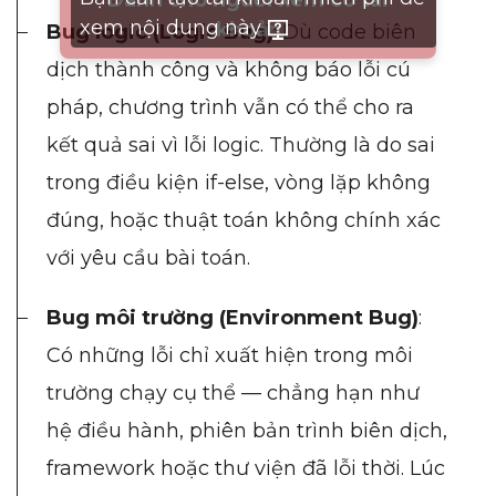
Dành cho người xem có tài
xem nội dung này
khoản
Bug logic (Logic Bug)
: Dù code biên
dịch thành công và không báo lỗi cú
pháp, chương trình vẫn có thể cho ra
kết quả sai vì lỗi logic. Thường là do sai
trong điều kiện if-else, vòng lặp không
đúng, hoặc thuật toán không chính xác
với yêu cầu bài toán.
Bug môi trường (Environment Bug)
:
Có những lỗi chỉ xuất hiện trong môi
trường chạy cụ thể — chẳng hạn như
hệ điều hành, phiên bản trình biên dịch,
framework hoặc thư viện đã lỗi thời. Lúc