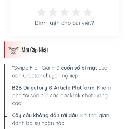
Bình luận cho bài viết?
Mới Cập Nhật
"Swipe File": Giải mã
cuốn sổ bí mật
của
dân Creator chuyên nghiệp
B2B Directory & Article Platform
: Khám
phá "di sản cũ" các backlink chất lượng
cao
Cây cầu không dẫn tới đâu
: Khi thời gian
đánh bại sự hoàn hảo