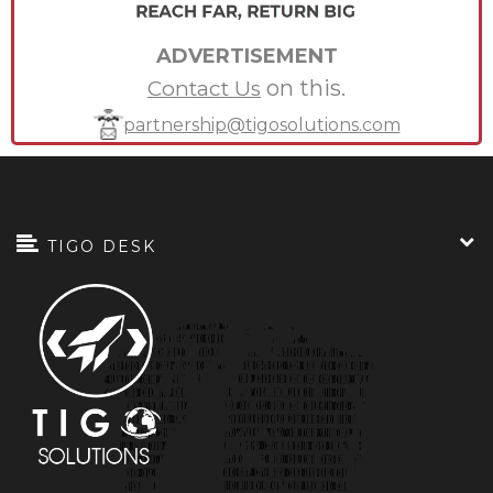
Ý chỉ thay đổi
Thay ngựa giữa dòng:
tướng giữa trận, đổi nhân vật chủ chốt
ADVERTISEMENT
giữa một kế hoạch đang triển khai.
on this.
Contact Us
Trong xã hội hiện đại, câu này ám
partnership@tigosolutions.com
chỉ lựa chọn một nhà lãnh đạo hoặc
chính sách khác trong thời điểm các
vấn đề nghiêm trọng đang được giải
quyết.
TIGO DESK
Dùng để nói những
Ngựa về ngược:
người không được kỳ vọng cao nhưng
lại tạo ra được sự đột phá bất ngờ.
Gương mặt ngây ra,
Dài như mặt ngựa:
đờ đẫn khi bị phát hiện.