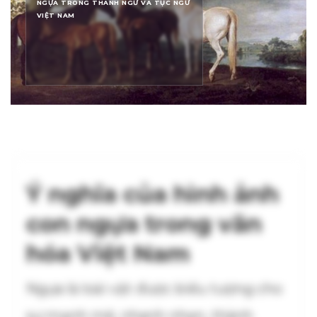
NGỰA TRONG THÀNH NGỮ VÀ TỤC NGỮ
VIỆT NAM
Ý nghĩa của hình ảnh
con ngựa trong văn
hóa Việt Nam
Ngựa là loài vật được biểu tượng cho
sự mạnh mẽ, nhanh nhẹn, thành