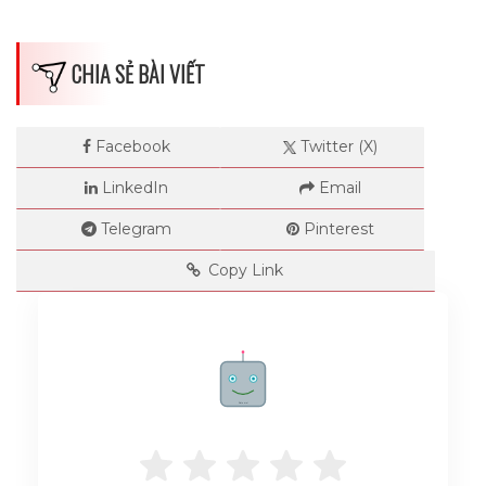
ngày, các bài diễn thuyết của các diễn
giả, trong các cuộc đàm thoại quốc
CHIA SẺ BÀI VIẾT
tế....
Facebook
Twitter (X)
Hình ảnh người chiến binh cưỡi ngựa
LinkedIn
Email
để tham gia cuộc chiến luôn là một
Telegram
Pinterest
hình tượng đầy uy lực trong các giai
Copy Link
thoại. Đặc biệt trong lịch sử nước nhà
ta có câu chuyện về Phù Đổng Thiên
Vương đã hóa lớn nhanh như thổi và
Rate me!
cùng con ngựa sắt của ông đẩy lùi
quân xâm lược để bảo vệ nền hòa