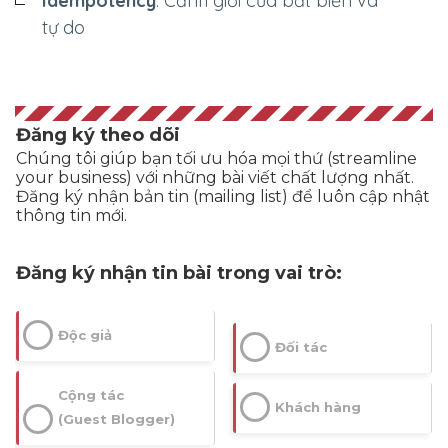
Idempotency
: Cảnh giới của bất biến và
tự do
thuộc, dễ nhớ, dễ hiểu và mãi khắc
Impressions
sâu trong văn hóa của dân tộc Việt
--
Nam ta.
Đăng ký theo dõi
Chúng tôi giúp bạn tối ưu hóa mọi thứ (streamline
Một số câu tục ngữ, thành ngữ về con
Average CTR
your business) với những bài viết chất lượng nhất.
Đăng ký nhận bản tin (mailing list) để luôn cập nhật
ngựa thường được nghe rất nhiều
thông tin mới.
--
trong đời sống của người dân Việt
Đăng ký nhận tin bài trong vai trò:
xưa và nay có thể kể đến như:
Độc giả
Đối tác
Nói về
Một con ngựa đau, cả tàu bỏ cỏ:
Cộng tác
tình đoàn kết.
Khách hàng
(Guest Blogger)