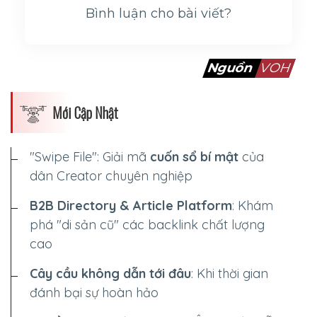
bình nước nhà.
Bình luận cho bài viết?
Nguồn
VOH
Mới Cập Nhật
"Swipe File": Giải mã
cuốn sổ bí mật
của
dân Creator chuyên nghiệp
B2B Directory & Article Platform
: Khám
phá "di sản cũ" các backlink chất lượng
cao
Cây cầu không dẫn tới đâu
: Khi thời gian
Thánh Gióng: Người đã đánh đuổi giặc Ân ra
đánh bại sự hoàn hảo
khỏi bờ cõi nước ta