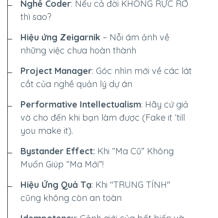
Nghề Coder
: Nếu cả đời
KHÔNG RỰC RỠ
Những câu tục ngữ,
thì sao?
thành ngữ về con
Hiệu ứng Zeigarnik
– Nỗi ám ảnh về
những việc chưa hoàn thành
ngựa
Project Manager
: Góc nhìn mới về các lát
cắt của nghề quản lý dự án
Vì quá thân thuộc nên hình ảnh con
ngựa đã đi sâu vào tiềm thức của
Performative Intellectualism
: Hãy cứ giả
vờ cho đến khi bạn làm được (Fake it ‘till
nhân dân ta, trở thành một phần
you make it).
trong cuộc sống của nhân dân, “đi
Bystander Effect:
Khi “Ma Cũ” Không
vào” lời thơ, lời văn và cả trong kho
Muốn Giúp “Ma Mới”!
Dimensions
tàng thành ngữ, tục ngữ. Những câu
Hiệu Ứng Quả Tạ
: Khi "TRUNG TÍNH"
--
thành ngữ về con ngựa hay những
cũng không còn an toàn
câu tục ngữ về ngựa vô cùng thân