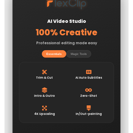
người có tài thường có những tật xấu.
: Chứng nào tật ấy.
Ngựa quen đường cũ
: Chỉ việc
Ngưu tầm ngưu mã tầm mã
những người giống nhau thường tập
hợp lại với nhau, tìm đến nhau. Thành
ngữ này thường có nghĩa tiêu cực
nhiều hơn khi chỉ những người tà kiến
hay chơi với nhau, tâng bốc nhau,
tương tự như "
".
cá mè một lứa
: Câu này trong thời
Da ngựa bọc thây
xưa dùng để nói về một người lính đã
ngã xuống trên chiến trường.