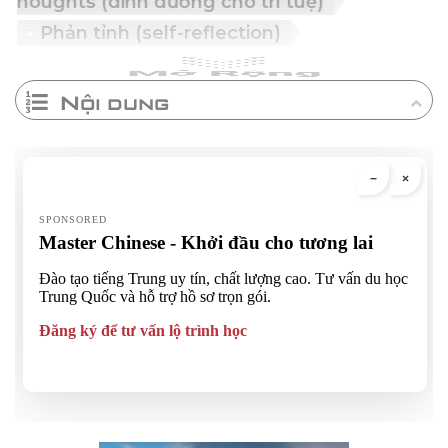
od for thoughts (dinh dưỡng cho trí tuệ)
Phản tỉnh (self-reflection)
Nội dung