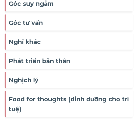
Góc suy ngẫm
Ngựa xe như nước, áo quần như nêm:
Câu này dùng để chỉ việc có nhiều
Góc tư vấn
người qua lại..
Nghĩ khác
Chỉ sự đua
Ngựa lồng cóc cũng lồng:
đòi bắt chước một cách lố bịch kệch
Phát triển bản thân
cỡm.
Ngựa nào gác được hai yên:
Chỉ việc
Nghịch lý
người ta không thể đồng thời phụng sự
lớn. Câu này tương
hai
sự nghiệp
Food for thoughts (dinh dưỡng cho trí
đương với “
”.
Một gáo, hai chĩnh
tuệ)
: Chỉ sự đông đảo, số
Thiên binh vạn mã
lượng nhiều