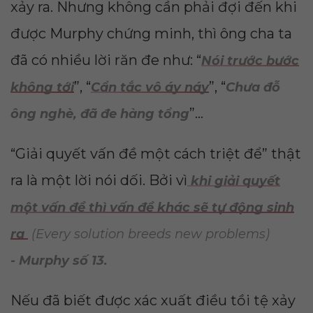
xảy ra. Nhưng không cần phải đợi đến khi
được Murphy chứng minh, thì ông cha ta
đã có nhiều lời răn đe như: “
Nói trước bước
”, “
”, “
không tới
Cẩn tắc vô áy náy
Chưa đỗ
”...
ông nghè, đã đe hàng tổng
“Giải quyết vấn đề một cách triệt để” thật
ra là một lời nói dối. Bởi vì
khi giải quyết
một vấn đề thì vấn đề khác sẽ tự động sinh
ra
(Every solution breeds new problems)
- Murphy số 13.
Nếu đã biết được xác xuất điều tồi tệ xảy