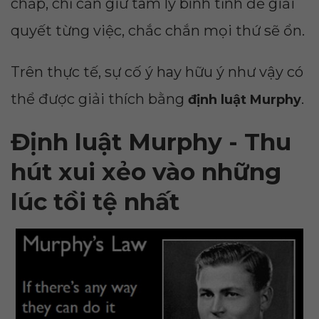
chấp, chỉ cần giữ tâm lý bình tĩnh để giải
quyết từng việc, chắc chắn mọi thứ sẽ ổn.
Trên thực tế, sự cố ý hay hữu ý như vậy có
thể được giải thích bằng
.
định luật Murphy
Định luật Murphy - Thu
hút xui xẻo vào những
lúc tồi tệ nhất