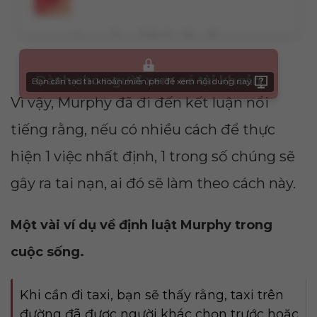
Dành cho người xem có tài khoản
Bạn cần tạo tài khoản miễn phí để xem nội dung này
Vì vậy, Murphy đã đi đến kết luận nổi
tiếng rằng, nếu có nhiều cách để thực
hiện 1 việc nhất định, 1 trong số chúng sẽ
gây ra tai nạn, ai đó sẽ làm theo cách này.
Một vài ví dụ về định luật Murphy trong
cuộc sống.
Khi cần đi taxi, bạn sẽ thấy rằng, taxi trên
đường đã được người khác chọn trước hoặc