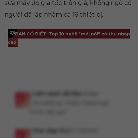
sửa máy đo gia tốc trên giá, không ngờ có
người đã lắp nhầm cả 16 thiết bị.
💡
BẠN CÓ BIẾT: Top 10 nghề "mới nổi" có thu nhập
cao