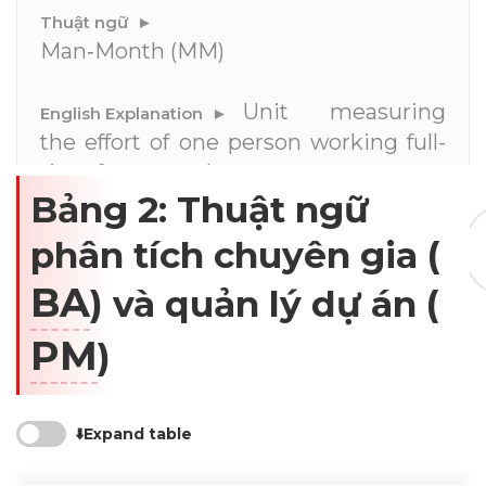
Impressions
Man‑Month (MM)
--
Unit measuring 
the effort of one person working full-
time for a month
Average CTR
Bảng 2: Thuật ngữ
--
Đơn vị đo nỗ lực: 
phân tích chuyên gia (
một người làm việc toàn thời gian 
BA
trong một tháng
) và quản lý dự án (
PM
)
Timeline
⬇️Expand table