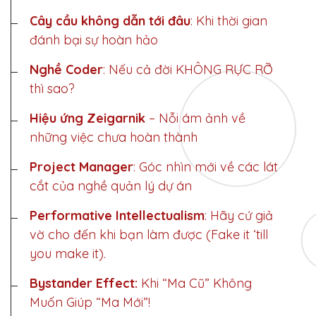
Team chuyên biệt 
hữu, bao gồm triển khai, vận hành và 
Cây cầu không dẫn tới đâu
: Khi thời gian
Requirements
chỉ làm cho một dự án hoặc khách 
bảo trì
đánh bại sự hoàn hảo
hàng
Level of 
Nghề Coder
: Nếu cả đời
KHÔNG RỰC RỠ
clarity/detail in project requirements
thì sao?
Out-
Hiệu ứng Zeigarnik
– Nỗi ám ảnh về
Mức độ rõ ràng/chi 
Sustaining 
tasking
những việc chưa hoàn thành
tiết của yêu cầu dự án
Engineering 
Cost
Project Manager
: Góc nhìn mới về các lát
Outsourcing 
cắt của nghề quản lý dự án
specific tasks, not entire project
Cost of 
Performative Intellectualism
: Hãy cứ giả
maintaining and improving existing 
Prototype / 
Thuê ngoài từng 
vờ cho đến khi bạn làm được (Fake it ‘till
software
Wireframe
tác vụ, không toàn bộ dự án
you make it).
Bystander Effect:
Khi “Ma Cũ” Không
Chi phí duy trì, cải 
Early design 
Muốn Giúp “Ma Mới”!
tiến và sửa lỗi phần mềm hiện có
mockups of UI/UX or workflow