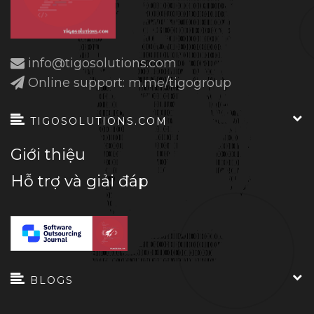
Visual timeline 
showing project phases
info@tigosolutions.com
Online support: m.me/tigogroup
Biểu đồ Gantt, 
minh họa các giai đoạn triển khai dự 
TIGOSOLUTIONS.COM
án
Giới thiệu
Hỗ trợ và giải đáp
Discovery Phase
Early phase to 
clarify requirements and scope
BLOGS