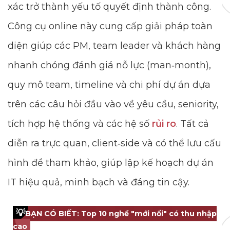
xác trở thành yếu tố quyết định thành công.
Công cụ online này cung cấp giải pháp toàn
diện giúp các PM, team leader và khách hàng
nhanh chóng đánh giá nỗ lực (man‑month),
quy mô team, timeline và chi phí dự án dựa
trên các câu hỏi đầu vào về yêu cầu, seniority,
tích hợp hệ thống và các hệ số
rủi ro
. Tất cả
diễn ra trực quan, client‑side và có thể lưu cấu
hình để tham khảo, giúp lập kế hoạch dự án
IT hiệu quả, minh bạch và đáng tin cậy.
💡
BẠN CÓ BIẾT: Top 10 nghề "mới nổi" có thu nhập
cao