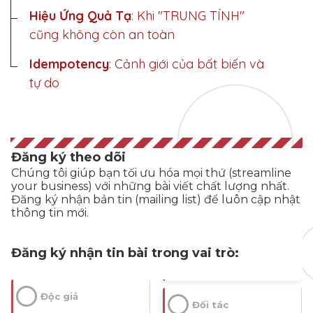
Hiệu Ứng Quả Tạ
: Khi "TRUNG TÍNH"
Selective 
Mẫu thiết kế sớm 
cũng không còn an toàn
Outsourcing
của giao diện hoặc luồng chức năng
Idempotency
: Cảnh giới của bất biến và
Outsourcing 
tự do
selected functions or processes
Project Type
Chọn lọc một số 
Đăng ký theo dõi
chức năng hoặc quy trình để thuê 
Chúng tôi giúp bạn tối ưu hóa mọi thứ (streamline
Nature of the 
ngoài
your business) với những bài viết chất lượng nhất.
project: Greenfield, Legacy, Rescue
Đăng ký nhận bản tin (mailing list) để luôn cập nhật
thông tin mới.
Bespoke 
Software
Loại dự án: Xây 
Đăng ký nhận tin bài trong vai trò:
mới, Nâng cấp hệ thống cũ, 
Multi-Sourcing
Software custom-
Refactor/cứu hộ mã nguồn
built for specific client needs
Độc giả
Using multiple 
Đối tác