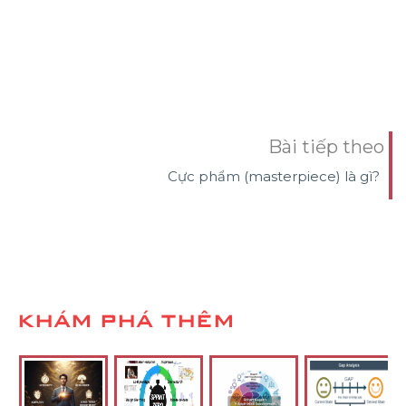
Bài tiếp theo
Cực phẩm (masterpiece) là gì?
KHÁM PHÁ THÊM