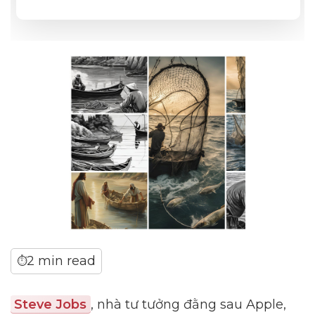
2 min read
⏱
Steve Jobs
, nhà tư tưởng đằng sau Apple,