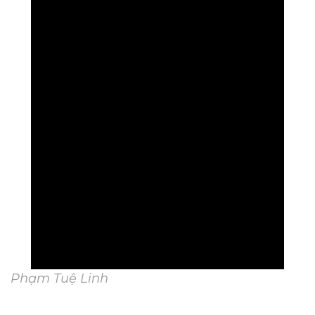
Phạm Tuệ Linh