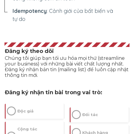
Idempotency
: Cảnh giới của bất biến và
tự do
Đăng ký theo dõi
Chúng tôi giúp bạn tối ưu hóa mọi thứ (streamline
your business) với những bài viết chất lượng nhất.
Đăng ký nhận bản tin (mailing list) để luôn cập nhật
thông tin mới.
Đăng ký nhận tin bài trong vai trò:
Độc giả
Đối tác
Cộng tác
Khách hàng