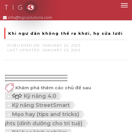
T I G
Khi ngư dân không thể ra khơi, họ sửa lưới
PUBLISHED ON: JANUARY 22, 2025
LAST UPDATED: JANUARY 23, 2025
Khám phá thêm các chủ đề sau
Kỹ năng 4.0
Kỹ năng StreetSmart
Mẹo hay (tips and tricks)
or thoughts (dinh dưỡng cho trí tuệ)