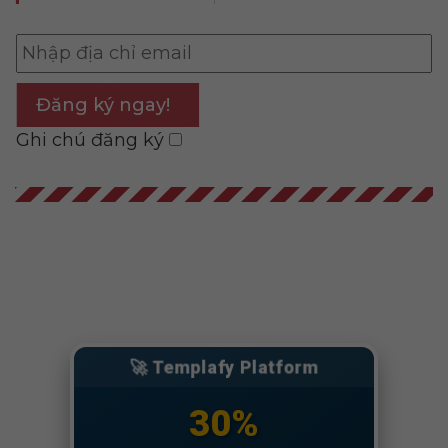
Đăng ký ngay!
Ghi chú đăng ký
3. Hậu Vận (50 tuổi
trở đi): Giai đoạn tận
hưởng & chiêm
nghiệm