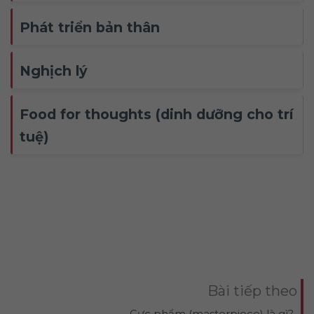
này không cứng nhắc và có thể
Phát triển bản thân
dao động tùy theo góc nhìn văn
Nghịch lý
hóa, xã hội hoặc cá nhân.
40 - 50 tuổi
: Thường được gọi là
Food for thoughts (dinh dưỡng cho trí
"đầu trung niên" — giai đoạn
tuệ)
nhiều người bắt đầu nhìn nhận
lại
sự nghiệp
, cuộc sống gia đình và sức
khỏe. Đây cũng là lúc khủng hoảng tuổi trung
niên dễ xảy ra.
50 - 60 tuổi
: "Cuối trung niên" — nhiều
người bắt đầu ổn định hơn về tài chính, con
cái trưởng thành, nhưng cũng phải đối mặt
với các thay đổi về sức khỏe và chuẩn bị tinh
thần cho tuổi già.
Bài tiếp theo
Cực phẩm (masterpiece) là gì?