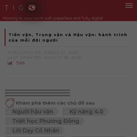
T I G
Moving to new norm with paperless and fully digital
Tiền vận, Trung vận và Hậu vận: hành trình
của mỗi đời người
PUBLISHED ON: MARCH 21, 2025
LAST UPDATED: AUGUST 06, 2026
506
Khám phá thêm các chủ đề sau
Người hậu vận
Kỹ năng 4.0
Triết học Phương Đông
Lời Dạy Cổ Nhân