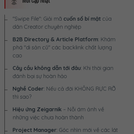
Mới Cập Nhật
"Swipe File": Giải mã
cuốn sổ bí mật
của
dân Creator chuyên nghiệp
B2B Directory & Article Platform
: Khám
phá "di sản cũ" các backlink chất lượng
cao
2. Trung Vận (30 - 50
Cây cầu không dẫn tới đâu
: Khi thời gian
đánh bại sự hoàn hảo
tuổi): Giai đoạn phát
Nghề Coder
: Nếu cả đời
KHÔNG RỰC RỠ
triển và gặt hái
thì sao?
Hiệu ứng Zeigarnik
– Nỗi ám ảnh về
Đây là thời kỳ mà mỗi người bắt đầu đạt
những việc chưa hoàn thành
được những thành tựu nhất định, cả về
Project Manager
: Góc nhìn mới về các lát